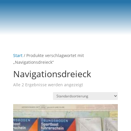
0-Artikel
Start
/ Produkte verschlagwortet mit
„Navigationsdreieck“
Navigationsdreieck
Alle 2 Ergebnisse werden angezeigt