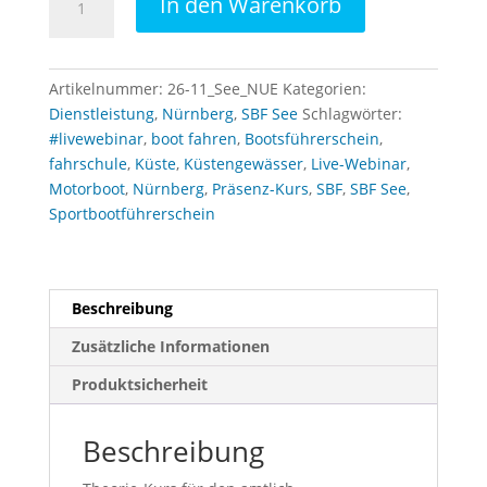
In den Warenkorb
Kurs
SBF
See
Artikelnummer:
26-11_See_NUE
Kategorien:
am
Dienstleistung
,
Nürnberg
,
SBF See
Schlagwörter:
01.11.26+08.11.26+15.11.26
#livewebinar
,
boot fahren
,
Bootsführerschein
,
(Nürnberg)
fahrschule
,
Küste
,
Küstengewässer
,
Live-Webinar
,
Menge
Motorboot
,
Nürnberg
,
Präsenz-Kurs
,
SBF
,
SBF See
,
Sportbootführerschein
Beschreibung
Zusätzliche Informationen
Produktsicherheit
Beschreibung